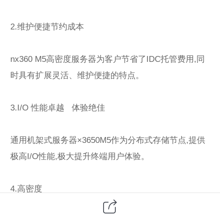
2.维护便捷节约成本
nx360 M5高密度服务器为客户节省了IDC托管费用,同
时具有扩展灵活、维护便捷的特点。
3.I/O 性能卓越 体验绝佳
通用机架式服务器×3650M5作为分布式存储节点,提供
极高I/O性能,极大提升终端用户体验。
4.高密度
基于联想NeXtScale nx360 M5高密度的SaaS云视频服